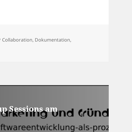
n
Schlagwörter
Collaboration
,
Dokumentation
,
up Sessions am