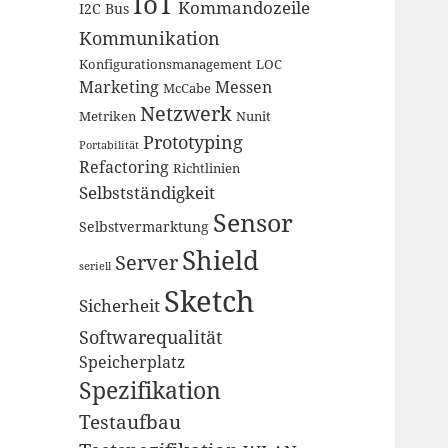
IoT
Kommandozeile
I2C Bus
Kommunikation
Konfigurationsmanagement
LOC
Marketing
Messen
McCabe
Netzwerk
Metriken
Nunit
Prototyping
Portabilität
Refactoring
Richtlinien
Selbstständigkeit
Sensor
Selbstvermarktung
Shield
Server
seriell
Sketch
Sicherheit
Softwarequalität
Speicherplatz
Spezifikation
Testaufbau