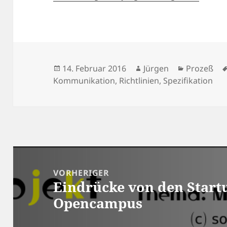
Veröffentlicht
Autor
Kategorie
14. Februar 2016
Jürgen
Prozeß
am
Kommunikation
,
Richtlinien
,
Spezifikation
Beitragsnavigation
VORHERIGER
Eindrücke von den Start
Vorheriger
Opencampus
Beitrag: