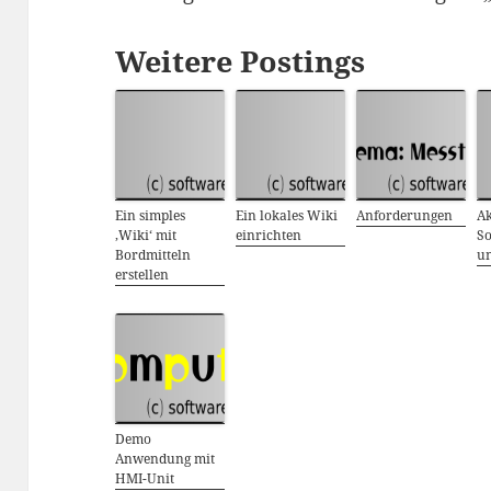
Weitere Postings
Ein simples
Ein lokales Wiki
Anforderungen
Ak
‚Wiki‘ mit
einrichten
So
Bordmitteln
u
erstellen
Demo
Anwendung mit
HMI-Unit