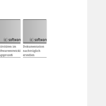
tivitäten im
Dokumentation
ftwareentwickl
nachträglich
ngsprozeß
erstellen