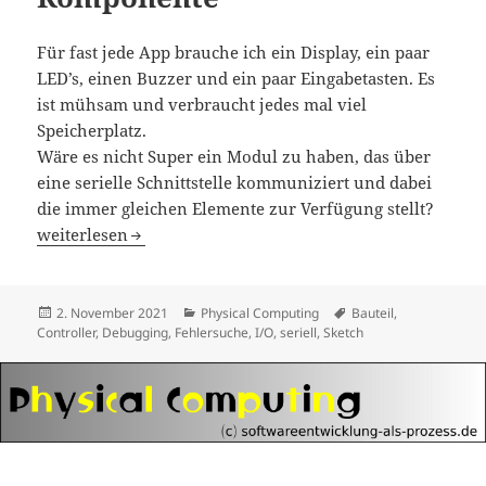
Für fast jede App brauche ich ein Display, ein paar
LED’s, einen Buzzer und ein paar Eingabetasten. Es
ist mühsam und verbraucht jedes mal viel
Speicherplatz.
Wäre es nicht Super ein Modul zu haben, das über
eine serielle Schnittstelle kommuniziert und dabei
die immer gleichen Elemente zur Verfügung stellt?
HMI-Unit als Hardware Komponente
weiterlesen
Veröffentlicht
Kategorien
Schlagwörter
2. November 2021
Physical Computing
Bauteil
,
am
Controller
,
Debugging
,
Fehlersuche
,
I/O
,
seriell
,
Sketch