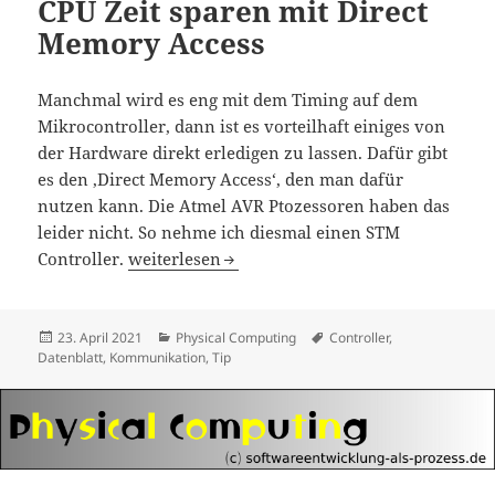
CPU Zeit sparen mit Direct
Memory Access
Manchmal wird es eng mit dem Timing auf dem
Mikrocontroller, dann ist es vorteilhaft einiges von
der Hardware direkt erledigen zu lassen. Dafür gibt
es den ‚Direct Memory Access‘, den man dafür
nutzen kann. Die Atmel AVR Ptozessoren haben das
leider nicht. So nehme ich diesmal einen STM
CPU Zeit sparen mit Direct Memory Access
Controller.
weiterlesen
Veröffentlicht
Kategorien
Schlagwörter
23. April 2021
Physical Computing
Controller
,
am
Datenblatt
,
Kommunikation
,
Tip