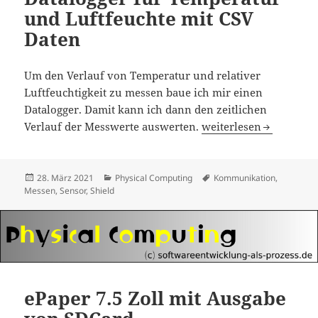
und Luftfeuchte mit CSV
Daten
Um den Verlauf von Temperatur und relativer
Luftfeuchtigkeit zu messen baue ich mir einen
Datalogger. Damit kann ich dann den zeitlichen
Datalogger für Temper
Verlauf der Messwerte auswerten.
weiterlesen
Veröffentlicht
Kategorien
Schlagwörter
28. März 2021
Physical Computing
Kommunikation
,
am
Messen
,
Sensor
,
Shield
ePaper 7.5 Zoll mit Ausgabe