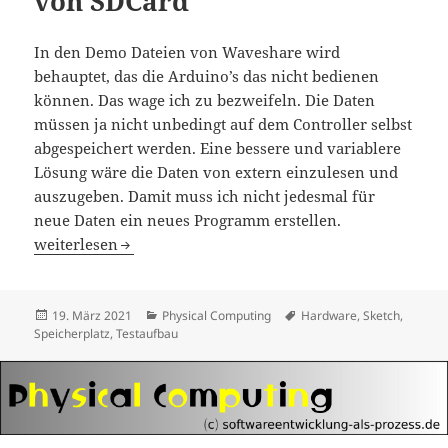
von SDCard
In den Demo Dateien von Waveshare wird
behauptet, das die Arduino’s das nicht bedienen
können. Das wage ich zu bezweifeln. Die Daten
müssen ja nicht unbedingt auf dem Controller selbst
abgespeichert werden. Eine bessere und variablere
Lösung wäre die Daten von extern einzulesen und
auszugeben. Damit muss ich nicht jedesmal für
neue Daten ein neues Programm erstellen.
ePaper 7.5 Zoll mit Ausgabe von SDCard
weiterlesen
Veröffentlicht
Kategorien
Schlagwörter
19. März 2021
Physical Computing
Hardware
,
Sketch
,
am
Speicherplatz
,
Testaufbau