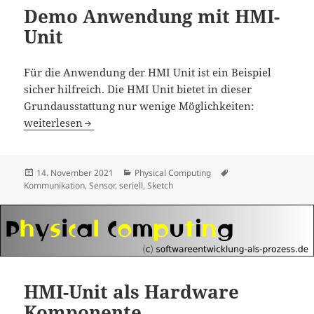
Demo Anwendung mit HMI-
Unit
Für die Anwendung der HMI Unit ist ein Beispiel
sicher hilfreich. Die HMI Unit bietet in dieser
Grundausstattung nur wenige Möglichkeiten:
Demo Anwendung mit HMI-Unit
weiterlesen
Veröffentlicht
Kategorien
Schlagwörter
14. November 2021
Physical Computing
am
Kommunikation
,
Sensor
,
seriell
,
Sketch
HMI-Unit als Hardware
Komponente