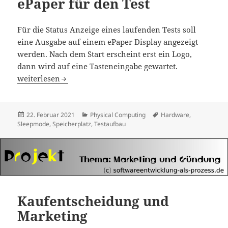
ePaper für den Test
Für die Status Anzeige eines laufenden Tests soll
eine Ausgabe auf einem ePaper Display angezeigt
werden. Nach dem Start erscheint erst ein Logo,
dann wird auf eine Tasteneingabe gewartet.
Warntafel mit 7,5 Zoll ePaper für den Test
weiterlesen
Veröffentlicht
Kategorien
Schlagwörter
22. Februar 2021
Physical Computing
Hardware
,
am
Sleepmode
,
Speicherplatz
,
Testaufbau
Kaufentscheidung und
Marketing