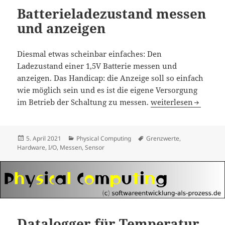
Batterieladezustand messen
und anzeigen
Diesmal etwas scheinbar einfaches: Den
Ladezustand einer 1,5V Batterie messen und
anzeigen. Das Handicap: die Anzeige soll so einfach
wie möglich sein und es ist die eigene Versorgung
Batterieladezustand
im Betrieb der Schaltung zu messen.
weiterlesen
Veröffentlicht
Kategorien
Schlagwörter
5. April 2021
Physical Computing
Grenzwerte
,
am
Hardware
,
I/O
,
Messen
,
Sensor
Datalogger für Temperatur