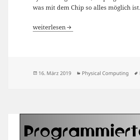
was mit dem Chip so alles möglich ist
ATTiny85 programmieren mit ISP
weiterlesen
Veröffentlicht
Kategorien
16. März 2019
Physical Computing
am