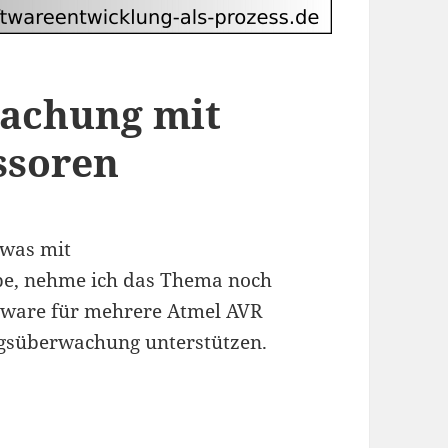
achung mit
ssoren
twas mit
e, nehme ich das Thema noch
ftware für mehrere Atmel AVR
ngsüberwachung unterstützen.
R Prozessoren