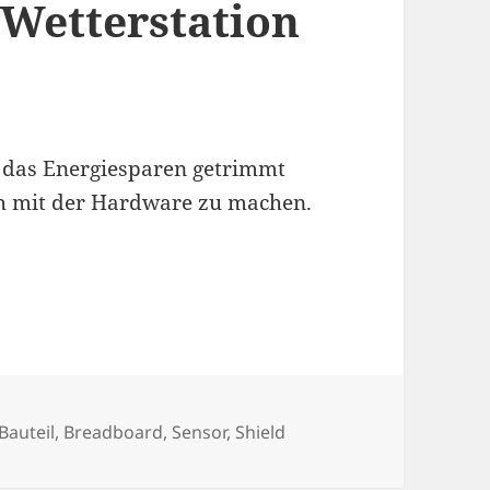
Wetterstation
 das Energiesparen getrimmt
ch mit der Hardware zu machen.
e Hardware
Schlagwörter
Bauteil
,
Breadboard
,
Sensor
,
Shield