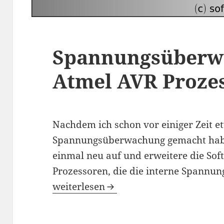
Spannungsüberw
Atmel AVR Proze
Nachdem ich schon vor einiger Zeit e
Spannungsüberwachung gemacht hab
einmal neu auf und erweitere die So
Prozessoren, die die interne Spannu
Spannungsüberwachung mit Atmel AV
weiterlesen