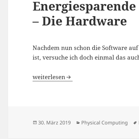
Energiesparende 
– Die Hardware
Nachdem nun schon die Software auf
ist, versuche ich doch einmal das au
Energiesparende Wetterstation – Di
weiterlesen
Veröffentlicht
Kategorien
30. März 2019
Physical Computing
am