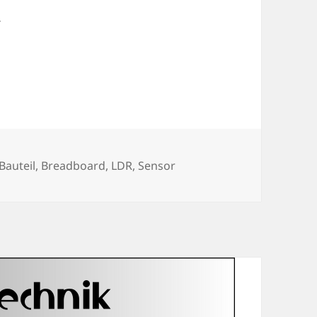
.
Schlagwörter
Bauteil
,
Breadboard
,
LDR
,
Sensor