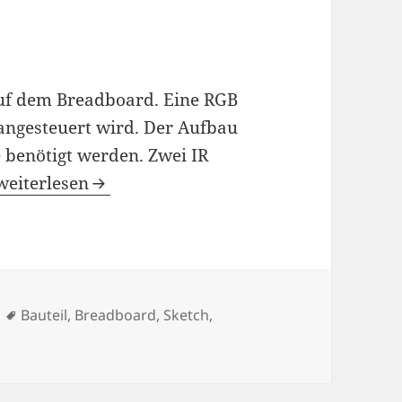
auf dem Breadboard. Eine RGB
angesteuert wird. Der Aufbau
e benötigt werden. Zwei IR
IR Fernsteuerung für eine RGB-LED
weiterlesen
Schlagwörter
Bauteil
,
Breadboard
,
Sketch
,