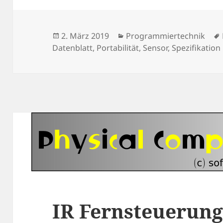
Veröffentlicht
Kategorien
2. März 2019
Programmiertechnik
am
Datenblatt
,
Portabilität
,
Sensor
,
Spezifikation
IR Fernsteuerung