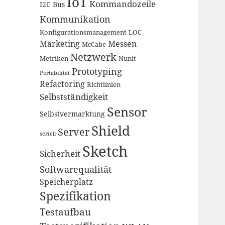
IoT
Kommandozeile
I2C Bus
Kommunikation
Konfigurationsmanagement
LOC
Marketing
Messen
McCabe
Netzwerk
Metriken
Nunit
Prototyping
Portabilität
Refactoring
Richtlinien
Selbstständigkeit
Sensor
Selbstvermarktung
Shield
Server
seriell
Sketch
Sicherheit
Softwarequalität
Speicherplatz
Spezifikation
Testaufbau