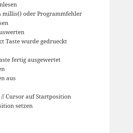
inlesen
n millis() oder Programmfehler
esen
auswerten
lect Taste wurde gedrueckt
Taste fertig ausgewertet
en
en aus
 Cursor auf Startposition
sition setzen