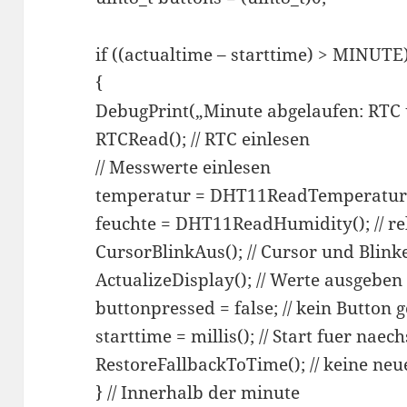
if ((actualtime – starttime) > MINUTE)
{
DebugPrint(„Minute abgelaufen: RTC 
RTCRead(); // RTC einlesen
// Messwerte einlesen
temperatur = DHT11ReadTemperature(
feuchte = DHT11ReadHumidity(); // re
CursorBlinkAus(); // Cursor und Blink
ActualizeDisplay(); // Werte ausgeben
buttonpressed = false; // kein Button 
starttime = millis(); // Start fuer nae
RestoreFallbackToTime(); // keine 
} // Innerhalb der minute