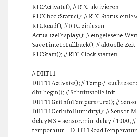
RTCActivate(); // RTC aktivieren
RTCCheckStatus(); // RTC Status einle
RTCRead(); // RTC einlesen
ActualizeDisplay(); // eingelesene We
SaveTimeToFallback(); // aktuelle Zei
RTCStart(); // RTC Clock starten
// DHT11
DHT11Activate(); // Temp-/Feuchtesen
dht.begin(); // Schnittstelle init
DHT11GetInfoTemperature(); // Senso
DHT11GetInfoHumidity(); // Sensor M
delayMS = sensor.min_delay / 1000; /
temperatur = DHT11ReadTemperature(