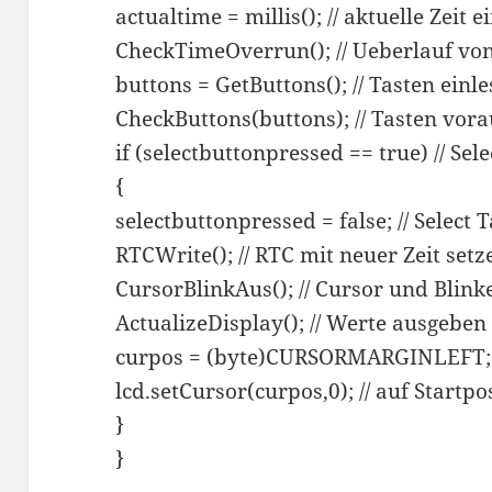
actualtime = millis(); // aktuelle Zeit e
CheckTimeOverrun(); // Ueberlauf vo
buttons = GetButtons(); // Tasten einl
CheckButtons(buttons); // Tasten vor
if (selectbuttonpressed == true) // Se
{
selectbuttonpressed = false; // Select 
RTCWrite(); // RTC mit neuer Zeit setz
CursorBlinkAus(); // Cursor und Blink
ActualizeDisplay(); // Werte ausgeben
curpos = (byte)CURSORMARGINLEFT; //
lcd.setCursor(curpos,0); // auf Startpo
}
}