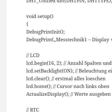
DHT_Unified dht(DHTPIN, DHTTYPE)
void setup()
{
DebugPrintInit();
DebugPrint(„Messtechnik1 – Display +
// LCD
lcd.begin(16, 2); // Anzahl Spalten un
lcd.setBacklight(ON); // Beleuchtung e
lcd.clear(); // erstmal alles loeschen
lcd.home(); // Cursor nach links oben
ActualizeDisplay(); // Werte ausgeben
// RTC