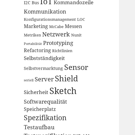
IoT
Kommandozeile
I2C Bus
Kommunikation
Konfigurationsmanagement
LOC
Marketing
Messen
McCabe
Netzwerk
Metriken
Nunit
Prototyping
Portabilität
Refactoring
Richtlinien
Selbstständigkeit
Sensor
Selbstvermarktung
Shield
Server
seriell
Sketch
Sicherheit
Softwarequalität
Speicherplatz
Spezifikation
Testaufbau