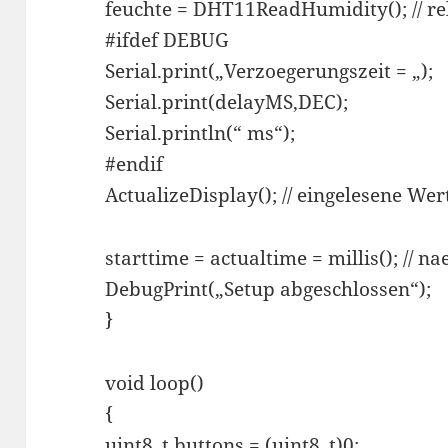
feuchte = DHT11ReadHumidity(); // re
#ifdef DEBUG
Serial.print(„Verzoegerungszeit = „);
Serial.print(delayMS,DEC);
Serial.println(“ ms“);
#endif
ActualizeDisplay(); // eingelesene We
starttime = actualtime = millis(); // 
DebugPrint(„Setup abgeschlossen“);
}
void loop()
{
uint8_t buttons = (uint8_t)0;