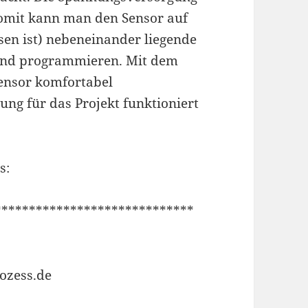
omit kann man den Sensor auf
ssen ist) nebeneinander liegende
end programmieren. Mit dem
ensor komfortabel
ng für das Projekt funktioniert
s:
*****************************
rozess.de