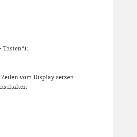
;
 Tasten“);
d Zeilen vom Display setzen
inschalten