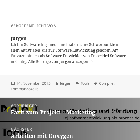
VERÖFFENTLICHT VON
Jürgen
Ich bin Software Ingenieur und habe meine Schwerpunkte in
allen Aktivitäten, die zur Software Entwicklung gehören. Am
längsten bin ich als Software Entwickler von Embedded Software
in C tätig.
Alle Beiträge von Jürgen anzeigen
Veröffentlicht
Autor
Kategorien
Schlagwörter
14. November 2015
Jürgen
Tools
Compiler
,
am
Kommandozeile
Beitragsnavigation
VORHERIGER
Fazit zum Projekt – Marketing
Vorheriger
Beitrag:
NÄCHSTER
Arbeiten mit Doxygen
Nächster