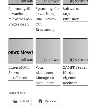
Spannungsüb
Spannungsüb
Software:
erwachung
erwachung
MQTT
mit Atmel AVR
und Brown-
Publisher
Prozessoren
Out
Erkennung
Einen MQTT
Vom
XAMPP Server
Server
Abenteuer
für den
installieren
Lineage zu
eigenen
installieren
Rechner
TEILEN MIT:
E-Mail
Drucken