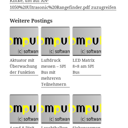
Klicke, um auf AN-
1050%20Ultrasonic%20Rangefinder.pdf zuzugreifen
Weitere Postings
Aktuator mit
Luftdruck
LED Matrix
Überwachung
messen – SPI
8×8 am SPI
der Funktion
Bus mit
Bus
mehreren
Teilnehmern
4 und 8 Digit
Leuchtbalken
Siebensegmen