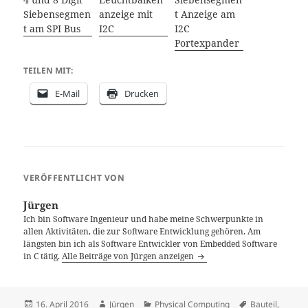
Siebensegmen
anzeige mit
t Anzeige am
t am SPI Bus
I2C
I2C
Portexpander
TEILEN MIT:
E-Mail
Drucken
VERÖFFENTLICHT VON
Jürgen
Ich bin Software Ingenieur und habe meine Schwerpunkte in
allen Aktivitäten, die zur Software Entwicklung gehören. Am
längsten bin ich als Software Entwickler von Embedded Software
in C tätig.
Alle Beiträge von Jürgen anzeigen
Veröffentlicht
Autor
Kategorien
Schlagwörter
16. April 2016
Jürgen
Physical Computing
Bauteil
,